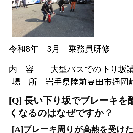
令和
8
年
3
月 乗務員研修
内 容 大型バスでの下り坂
場 所 岩手県陸前高田市通
[Q]
長い下り坂でブレーキを
くなるのはなぜですか？
[A]
ブレーキ周りが高熱を受け