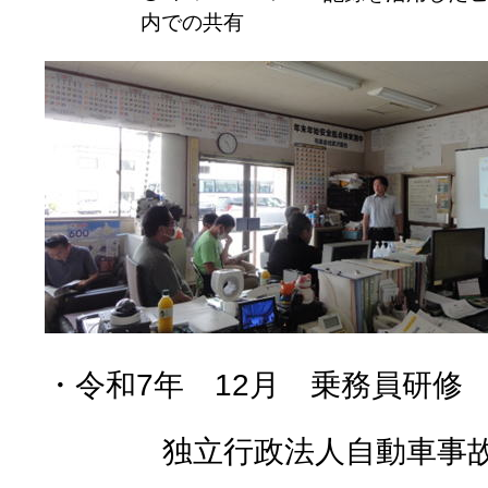
内での共有
・令和
7
年
12
月 乗務員研修
独立行政法人自動車事