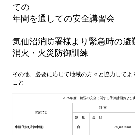
ての
年間を通しての安全講習会
気仙沼消防署様より緊急時の避
消火・火災防御訓練
その他、必要に応じて地域の方々と協力してよ
こと
2025年度 輸送の安全に関する予算計画および
計 画
実施項目
数 量
金 額
車輛代替(貸切車輛)
1台
30,000,000