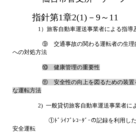
指針第
1
章
2(1)
－
9
～
11
1
）旅客自動車運送事業者による指導
⑨ 交通事故の関わる運転者の生理
への対処方法
⑩ 健康管理の重要性
⑪ 安全性の向上を図るための装置
な運転方法
2)
一般貸切旅客自動車運送事業者に
①ﾄﾞﾗｲﾌﾞﾚｺｰﾀﾞｰの記録を利
安全運転