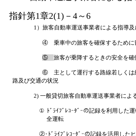
指針第
1
章
2(1)
－
4
～
6
1
）旅客自動車運送事業者による指導及
④ 乗車中の旅客を確保するために
⑤
旅客が乗降するときの安全を確
⑥ 主として運行する路線若しくは
路
及び交通の状況
2)
一般貸切旅客自動車運送事業者によ
①
ﾄﾞﾗｲﾌﾞﾚｺｰﾀﾞｰの記録を利用
全運転
②･ﾄﾞﾗｲﾌﾞﾚｺｰﾀﾞｰの記録を活用