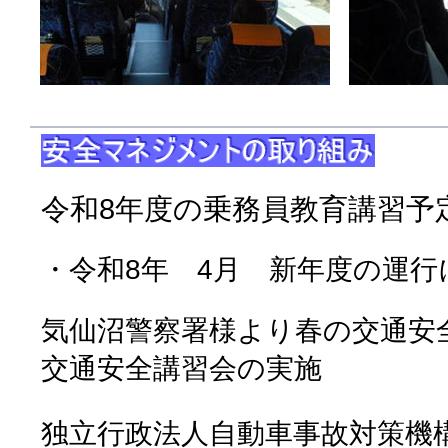
令和
8
年度の乗務員教育講習予
・令和
8
年
4
月 新年度の運行
気仙沼警察署様より春の交通安
交通安全講習会の実施
独立行政法人自動車事故対策機