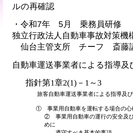
ルの再確認
・令和
7
年
5
月 乗務員研修
独立行政法人自動車事故対策機
仙台主管支所 チーフ 斎藤
自動車運送事業者による指導及
指針第
1
章
2(1)
－
1
～
3
旅客自動車運送事業者による指導及
① 事業用自動車を運転する場合の心
② 事業用自動車の運行の安全及
めに
遵守すべき基本的事項