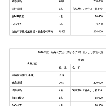
健康診断
20名
200,000
適性診断
3名
宮城県ﾊﾞｽ協会より補助金
脳MRI検査
4名
70,400
SAS検査
5名
26200
自動車事故対策機構・安全運転研修
年4回
224,000
2026年度 輸送の安全に関する予算計画および実施状況
計 画
実施項目
数 量
金 額
車輛代替(貸切車輛)
０台
健康診断
20名
200,000
適性診断
7名
宮城県ﾊﾞｽ協会より補助金
脳MRI検査
5名
88,000
SAS検査
4名
20,960