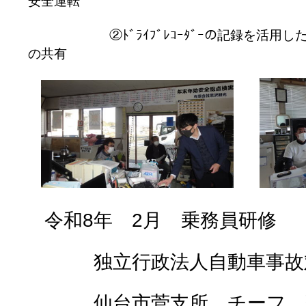
安全運転
②ﾄﾞﾗｲﾌﾞﾚｺｰﾀﾞｰの記録を活用し
の共有
令和
8
年
2
月 乗務員研修
独立行政法人自動車事
仙台市菅支所 チーフ 