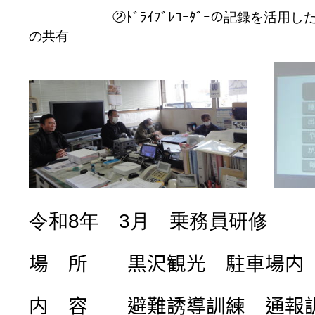
②ﾄﾞﾗｲﾌﾞﾚｺｰﾀﾞｰの記録を活用し
の共有
令和
8
年
3
月 乗務員研修
場 所 黒沢観光 駐車場
内 容 避難誘導訓練 通報