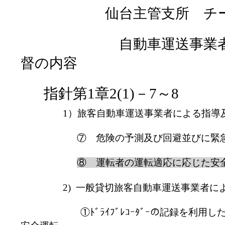
仙台主管支所 チーフ
自動車運送事業者によ
督の内容
指針第
1
章
2(1)
－
7
～
8
1
）旅客自動車運送事業者による指導
⑦ 危険の予測及び回避並びに緊
⑧ 運転者の運転適応に応じた安
2)
一般貸切旅客自動車運送事業者に
①ﾄﾞﾗｲﾌﾞﾚｺｰﾀﾞｰの記録を利