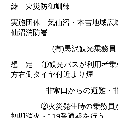
練 火災防御訓練
実施団体 気仙沼・本吉地域広
仙沼消防署
(
有
)
黒沢観光乗務員
想 定
①観光バスが利用者乗
方右側タイヤ付近より煙
非常口からの避難・
②火災発生時の乗務員
初期消火・
119
番通報を行う