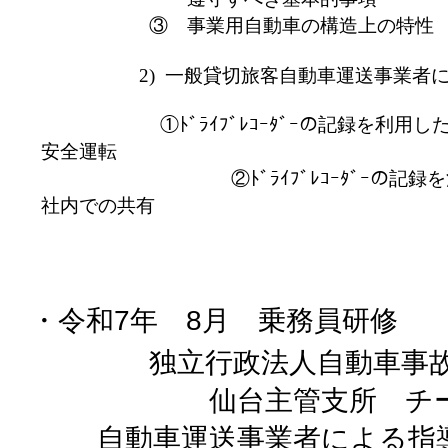
③ 事業用自動車の構造上の特性
2)
一般貸切旅客自動車運送事業者
①ﾄﾞﾗｲﾌﾞﾚｺｰﾀﾞｰの記録を利
安全運転
②ﾄﾞﾗｲﾌﾞﾚｺｰﾀﾞｰの記録を活用し
社内での共有
・令和
7
年
8
月 乗務員研修
独立行政法人自動車事
仙台主管支所 チーフ
自動車運送事業者による指導