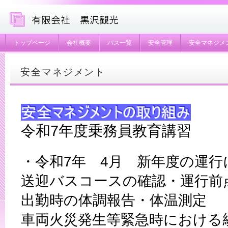
トップページ
会社概要
バス一覧
安全管理
安全マネジメ
安全マネジメント
令和
7
年度乗務員教育講習
・令和
7
年
4
月 新年度の運行
送迎バスコースの確認・運行前
出勤時の体調報告・体温測定
車両火災発生等緊急時における