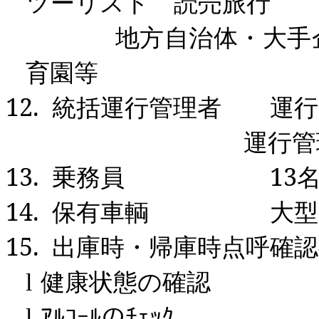
ツーリスト 読売旅行
地方自治体・大手企
育園等
12.
統括運行管理者 運行
運行管理
13.
乗務員
13
14.
保有車輌 大型
15.
出庫時・帰庫時点呼確認
健康状態の確認
l
ｱﾙｺｰﾙのﾁｪｯｸ
l