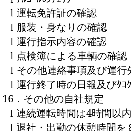
運転免許証の確認
l
服装・身なりの確認
l
運行指示内容の確認
l
点検簿による車輌の確認
l
その他連絡事項及び運行
l
運行終了時の日報及びﾀｺ
l
16
．その他の自社規定
連続運転時間は
4
時間以
l
退社・出勤の休憩時間を
l